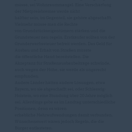
müsse, sei Wohnraummangel. Eine Verschärfung
der Mietpreisbremse werde nicht
haltbar sein, im Gegenteil, sie gehöre abgeschafft.
Vielmehr müsse man die Rechte
von Grundstückseigentümern stärken und die
Grundsteuer neu regeln. Erstkäufer sollten von der
Grunderwerbssteuer befreit werden. Das Geld für
Ausbau und Erhalt von Straßen müsste
die öffentliche Hand bereitstellen. Die
Akzeptanz für Straßenausbaubeiträge schwinde,
auch wegen der Höhe, sie werde als ungerecht
empfunden.
Andere Länder hätten andere Lösungen, etwa
Bayern, wo sie abgeschafft sei, oder Schleswig-
Holstein, wo eine Stundung über 20 Jahre möglich
sei. Allerdings gebe es im Landtag unterschiedliche
Positionen, denn es wären
erhebliche Mehraufwendungen damit verbunden.
Wünschenswert wären jedoch Regeln, die die
Bürger entlasteten.