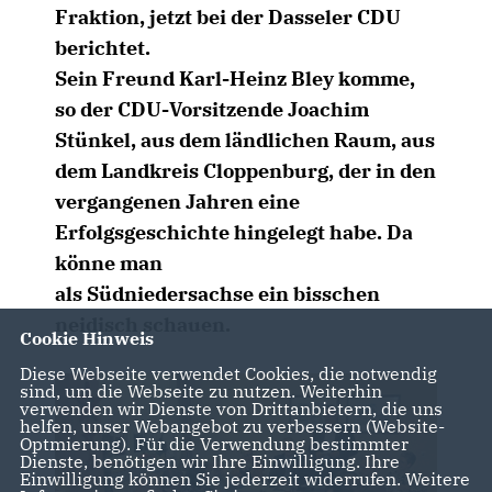
Fraktion, jetzt bei der Dasseler CDU
berichtet.
Sein Freund Karl-Heinz Bley komme,
so der CDU-Vorsitzende Joachim
Stünkel, aus dem ländlichen Raum, aus
dem Landkreis Cloppenburg, der in den
vergangenen Jahren eine
Erfolgsgeschichte hingelegt habe. Da
könne man
als Südniedersachse ein bisschen
neidisch schauen.
Cookie Hinweis
Diese Webseite verwendet Cookies, die notwendig
sind, um die Webseite zu nutzen. Weiterhin
verwenden wir Dienste von Drittanbietern, die uns
helfen, unser Webangebot zu verbessern (Website-
Optmierung). Für die Verwendung bestimmter
Dienste, benötigen wir Ihre Einwilligung. Ihre
Einwilligung können Sie jederzeit widerrufen. Weitere