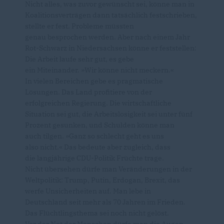
Nicht alles, was zuvor gewünscht sei, könne man in
Koalitionsverträgen dann tatsächlich festschrieben,
stellte er fest. Probleme müssten
genau besprochen werden. Aber nach einem Jahr
Rot-Schwarz in Niedersachsen könne er feststellen:
Die Arbeit laufe sehr gut, es gebe
ein Miteinander. »Wir könne nicht meckern.«
In vielen Bereichen gebe es pragmatische
Lösungen. Das Land profitiere von der
erfolgreichen Regierung. Die wirtschaftliche
Situation sei gut, die Arbeitslosigkeit sei unter fünf
Prozent gesunken, und Schulden könne man
auch tilgen. »Ganz so schlecht geht es uns
also nicht.« Das bedeute aber zugleich, dass
die langjährige CDU-Politik Früchte trage.
Nicht übersehen dürfe man Veränderungen in der
Weltpolitik: Trump, Putin, Erdogan, Brexit, das
werfe Unsicherheiten auf. Man lebe in
Deutschland seit mehr als 70 Jahren im Frieden.
Das Flüchtlingsthema sei noch nicht gelöst.