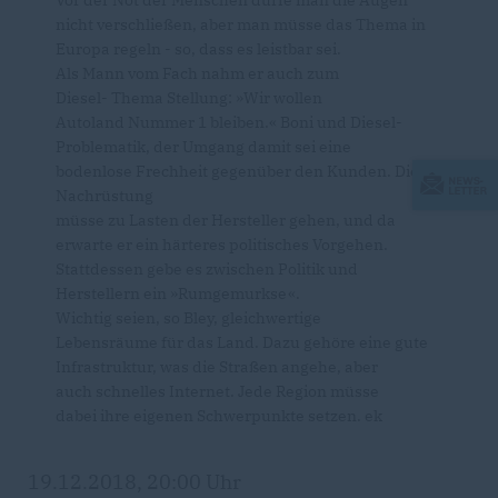
Vor der Not der Menschen dürfe man die Augen
nicht verschließen, aber man müsse das Thema in
Europa regeln - so, dass es leistbar sei.
Als Mann vom Fach nahm er auch zum
Diesel- Thema Stellung: »Wir wollen
Autoland Nummer 1 bleiben.« Boni und Diesel-
Problematik, der Umgang damit sei eine
bodenlose Frechheit gegenüber den Kunden. Die
Nachrüstung
müsse zu Lasten der Hersteller gehen, und da
erwarte er ein härteres politisches Vorgehen.
Stattdessen gebe es zwischen Politik und
Herstellern ein »Rumgemurkse«.
Wichtig seien, so Bley, gleichwertige
Lebensräume für das Land. Dazu gehöre eine gute
Infrastruktur, was die Straßen angehe, aber
auch schnelles Internet. Jede Region müsse
dabei ihre eigenen Schwerpunkte setzen. ek
19.12.2018, 20:00 Uhr