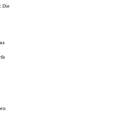
: Die
Das
rfe
den