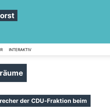
orst
ER
INTERAKTIV
sräume
precher der CDU-Fraktion beim