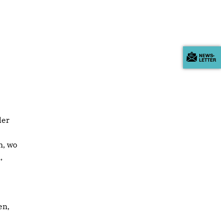
der
n, wo
,
en,