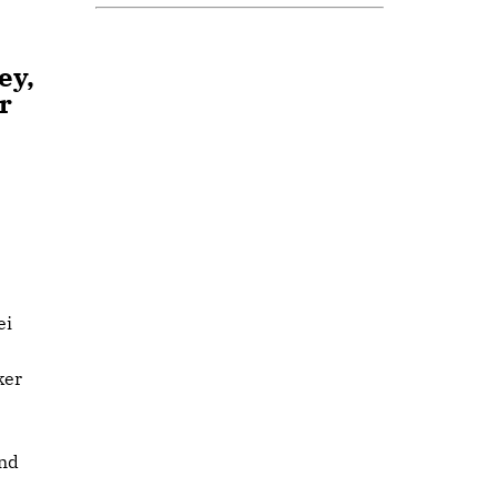
ey,
r
ei
ker
und