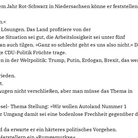
 Jahr Rot-Schwarz in Niedersachsen könne er feststellen
n.«
 Lösungen. Das Land profitiere von der
e Situation sei gut, die Arbeitslosigkeit sei unter fünf
 auch tilgen. »Ganz so schlecht geht es uns also nicht.« 
ge CDU-Politik Früchte trage.
in der Weltpolitik: Trump, Putin, Erdogan, Brexit, das we
rieden.
t.
Augen nicht verschließen, aber man müsse das Thema in
sel- Thema Stellung: »Wir wollen Autoland Nummer 1
der Umgang damit sei eine bodenlose Frechheit gegenüber 
 da erwarte er ein härteres politisches Vorgehen.
d Herstellern ein »Rumgemurkse«.